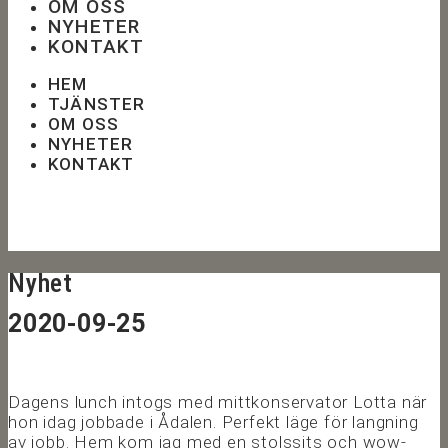
OM OSS
NYHETER
KONTAKT
HEM
TJÄNSTER
OM OSS
NYHETER
KONTAKT
Nyhet
2020-09-25
Dagens lunch intogs med mittkonservator Lotta när
hon idag jobbade i Ådalen. Perfekt läge för langning
av jobb. Hem kom jag med en stolssits och wow-