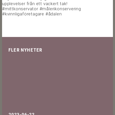
upplevelser från ett vackert tak!
#mittkonservator #målerikonservering
#kvinnligaföretagare #ådalen
FLER NYHETER
2023-06-22