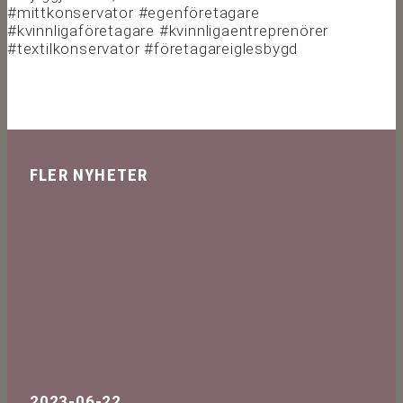
#mittkonservator #egenföretagare
#kvinnligaföretagare #kvinnligaentreprenörer
#textilkonservator #företagareiglesbygd
FLER NYHETER
2023-06-22