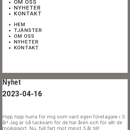
OM OSS
NYHETER
KONTAKT
HEM
TJÄNSTER
OM OSS
NYHETER
KONTAKT
Nyhet
2023-04-16
Hipp hipp hurra för mig som varit egen företagare i 5
år! Jag är så tacksam för de här åren och för allt de
möjliggjort. Nu, full fart mot minst 5 år till!