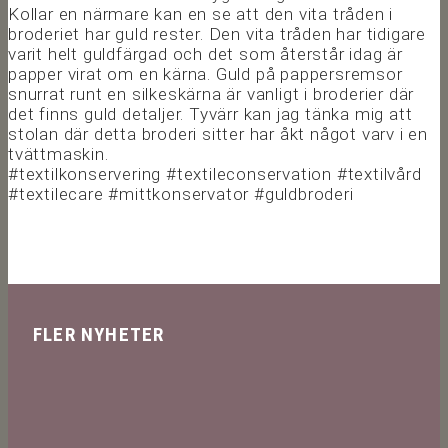
Kollar en närmare kan en se att den vita tråden i
broderiet har guld rester. Den vita tråden har tidigare
varit helt guldfärgad och det som återstår idag är
papper virat om en kärna. Guld på pappersremsor
snurrat runt en silkeskärna är vanligt i broderier där
det finns guld detaljer. Tyvärr kan jag tänka mig att
stolan där detta broderi sitter har åkt något varv i en
tvättmaskin.
#textilkonservering #textileconservation #textilvård
#textilecare #mittkonservator #guldbroderi
FLER NYHETER