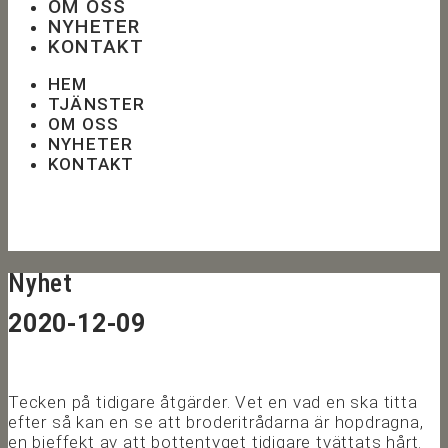
OM OSS
NYHETER
KONTAKT
HEM
TJÄNSTER
OM OSS
NYHETER
KONTAKT
Nyhet
2020-12-09
Tecken på tidigare åtgärder. Vet en vad en ska titta
efter så kan en se att broderitrådarna är hopdragna,
en bieffekt av att bottentyget tidigare tvättats hårt.