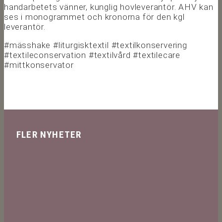
handarbetets vänner, kunglig hovleverantör. AHV kan
ses i monogrammet och kronorna för den kgl
leverantör.
#mässhake #liturgisktextil #textilkonservering
#textileconservation #textilvård #textilecare
#mittkonservator
FLER NYHETER