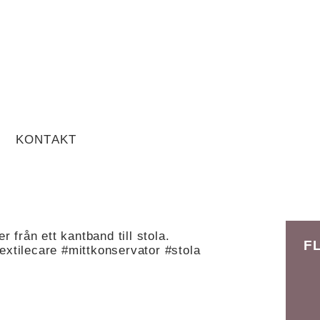
KONTAKT
r från ett kantband till stola.
F
textilecare #mittkonservator #stola