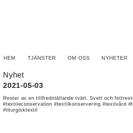
HEM
TJÄNSTER
OM OSS
NYHETER
Nyhet
2021-05-03
Rester av en tillfredställande tvätt. Svett och fettreste
#textileconservation #textilkonservering #texilvård #
#liturgisktextil