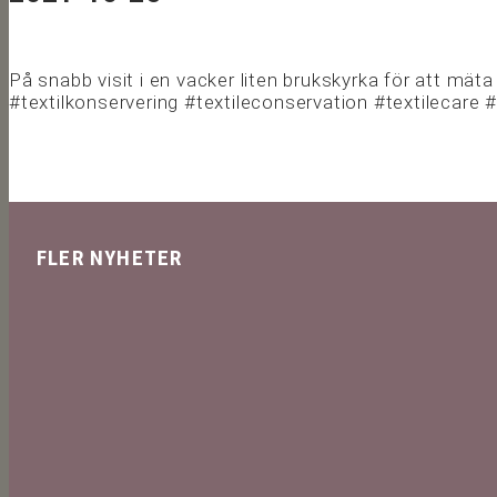
På snabb visit i en vacker liten brukskyrka för att mäta 
#textilkonservering #textileconservation #textilecare 
FLER NYHETER