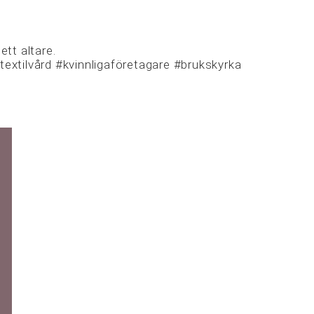
ett altare.
#textilvård #kvinnligaföretagare #brukskyrka