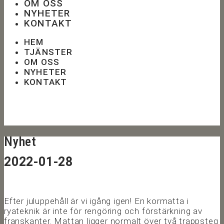
OM OSS
NYHETER
KONTAKT
HEM
TJÄNSTER
OM OSS
NYHETER
KONTAKT
Nyhet
2022-01-28
Efter juluppehåll är vi igång igen! En kormatta i
ryateknik är inte för rengöring och förstärkning av
franskanter. Mattan ligger normalt över två trappsteg