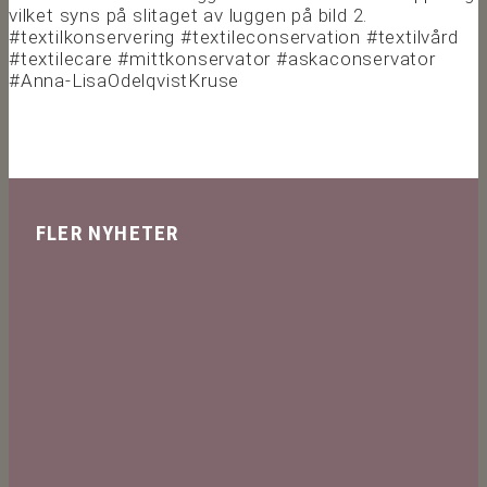
vilket syns på slitaget av luggen på bild 2.
#textilkonservering #textileconservation #textilvård
#textilecare #mittkonservator #askaconservator
#Anna-LisaOdelqvistKruse
FLER NYHETER