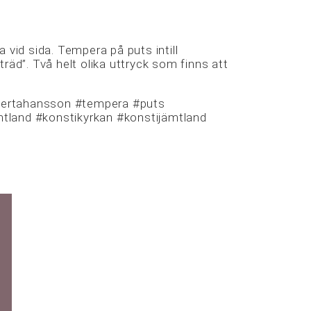
id sida. Tempera på puts intill
 träd”. Två helt olika uttryck som finns att
bertahansson #tempera #puts
tland #konstikyrkan #konstijämtland