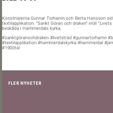
Konstnärerna Gunnar Torhamn och Berta Hansson sida v
textilapplikation. ”Sankt Göran och draken” intill ”Livets
beskåda i Hammerdals kyrka.
#sanktgöranochdraken #livetsträd #gunnartorhamn #
#textilapplikation #hammerdalskyrka #hammerdal #jäm
#1900tal
FLER NYHETER