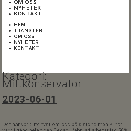
OM OSS
NYHETER
KONTAKT
HEM
TJÄNSTER
OM OSS
NYHETER
KONTAKT
Kategori:
Mittkonservator
2023-06-01
Det har varit lite tyst om oss på sistone men vi har
varit i gång hela tiden Sedan i februari arbetar jag 50%