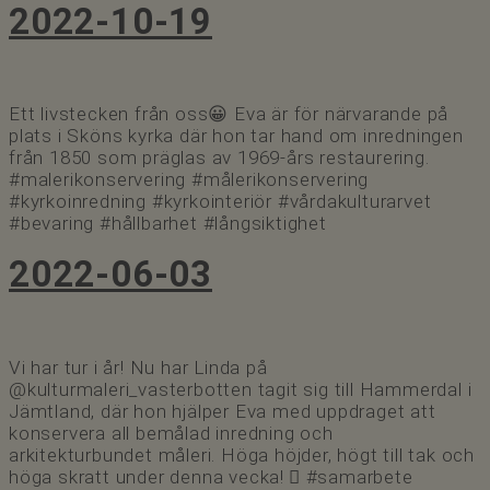
2022-10-19
Ett livstecken från oss😀 Eva är för närvarande på
plats i Sköns kyrka där hon tar hand om inredningen
från 1850 som präglas av 1969-års restaurering.
#malerikonservering #målerikonservering
#kyrkoinredning #kyrkointeriör #vårdakulturarvet
#bevaring #hållbarhet #långsiktighet
2022-06-03
Vi har tur i år! Nu har Linda på
@kulturmaleri_vasterbotten tagit sig till Hammerdal i
Jämtland, där hon hjälper Eva med uppdraget att
konservera all bemålad inredning och
arkitekturbundet måleri. Höga höjder, högt till tak och
höga skratt under denna vecka! 🏽 #samarbete