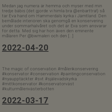
Medan jag numera är hemma och myser med min
tredje bäbis (det gjorde vi himla bra @enbarttra!) så
tar Eva hand om Hammerdals kyrka i Jämtland. Den
bemålade interiören ska genomgå en konservering
under sommarhalvåret och det är Eva som ansvarar
för detta. Med sig har hon även den eminente
målaren Per @bwmaleri och den […]
2022-04-20
The magic of conservation #målerikonservering
#konservator #conservation #paintingconservation
#nyaupptäckter #svt #själevadskyrka
#mittkonservator #konservatorväst
#kulturmålerivästerbotten
2022-03-17