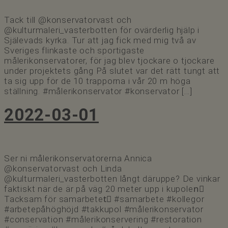
Tack till @konservatorvast och
@kulturmaleri_vasterbotten för ovärderlig hjälp i
Själevads kyrka. Tur att jag fick med mig två av
Sveriges flinkaste och sportigaste
målerikonservatorer, för jag blev tjockare o tjockare
under projektets gång På slutet var det rätt tungt att
ta sig upp för de 10 trapporna i vår 20 m höga
ställning. #målerikonservator #konservator […]
2022-03-01
Ser ni målerikonservatorerna Annica
@konservatorvast och Linda
@kulturmaleri_vasterbotten långt däruppe? De vinkar
faktiskt när de är på väg 20 meter upp i kupolen🏽
Tacksam för samarbetet🏽 #samarbete #kollegor
#arbetepåhöghöjd #takkupol #målerikonservator
#conservation #målerikonservering #restoration