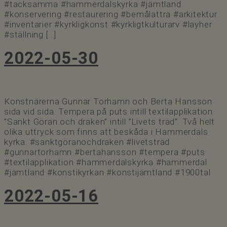
#tacksamma #hammerdalskyrka #jämtland
#konservering #restaurering #bemålatträ #arkitektur
#inventarier #kyrkligkonst #kyrkligtkulturarv #layher
#ställning […]
2022-05-30
Konstnärerna Gunnar Torhamn och Berta Hansson
sida vid sida. Tempera på puts intill textilapplikation.
”Sankt Göran och draken” intill ”Livets träd”. Två helt
olika uttryck som finns att beskåda i Hammerdals
kyrka. #sanktgöranochdraken #livetsträd
#gunnartorhamn #bertahansson #tempera #puts
#textilapplikation #hammerdalskyrka #hammerdal
#jämtland #konstikyrkan #konstijämtland #1900tal
2022-05-16